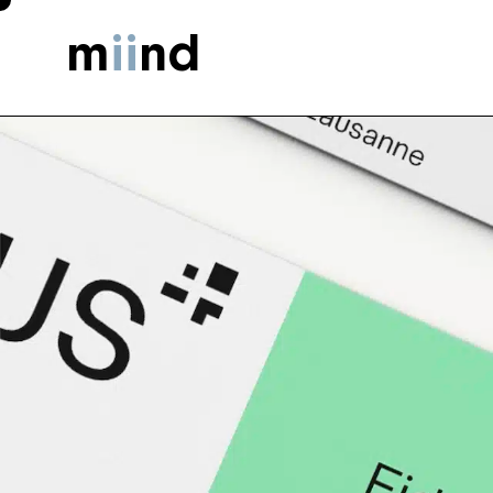
m
ii
nd