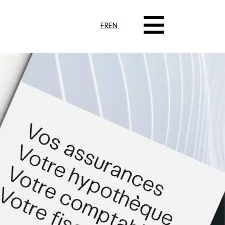
FR
EN