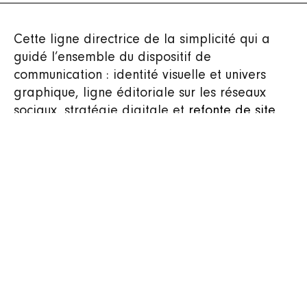
Cette ligne directrice de la simplicité qui a
guidé l’ensemble du dispositif de
communication : identité visuelle et univers
graphique, ligne éditoriale sur les réseaux
sociaux, stratégie digitale et
refonte de site
web
. C’est également cette philosophie qui a
prévalu lorsqu’il a fallu promouvoir le
renouvellement hypothécaire avec trois mini-
comédies diffusées à la TV.