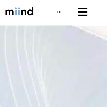
m
ii
nd
FR