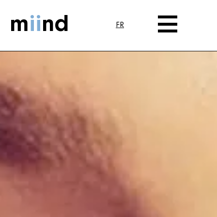
m
ii
nd
FR