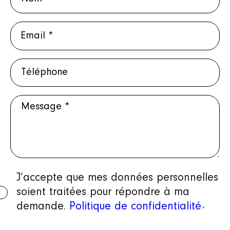
E-
mail
Téléphone
*
Message
Protection
J’accepte que mes données personnelles
soient traitées pour répondre à ma
des
demande.
Politique de confidentialité
données
*
personnelles
CAPTCHA