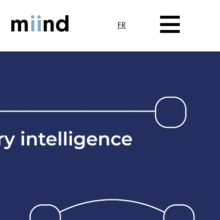
m
ii
nd
FR