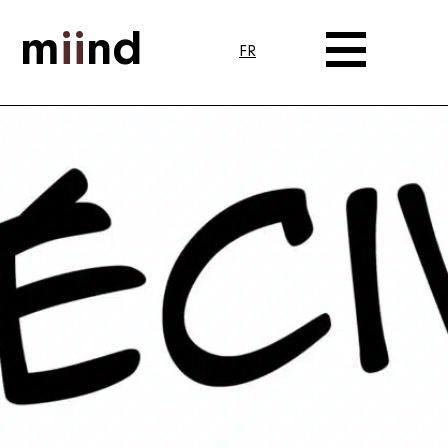
m
ii
nd
FR