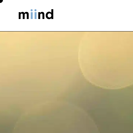
m
ii
nd