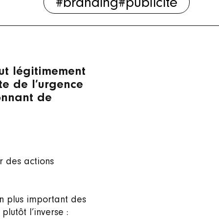
#branding
#publicité
ut légitimement
te de l’urgence
onnant de
r des actions
en plus important des
lutôt l’inverse :