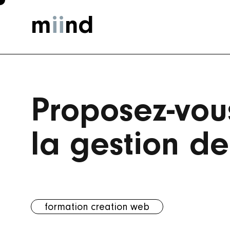
m
ii
nd
Proposez-vou
la gestion des
formation
creation
web