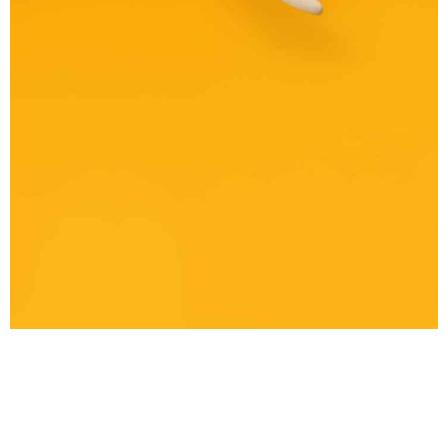
Confédération Centre
#digital
#publicité
#services