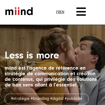
m
ii
nd
FR
EN
Lecteur
vidéo
Less is more
miind est l’agence de référence en
stratégie de communication et création
de contenus, qui privilégie des solutions
de bon sens allant à l’essentiel.
#stratégie
#branding
#digital
#publicité